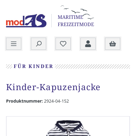
alt springen
MARITIME
FREIZEITMODE
Warenkorb
FÜR KINDER
Kinder-Kapuzenjacke
Produktnummer:
2924-04-152
Bildergalerie überspringen