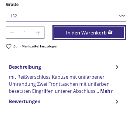
auswählen
Größe
Produkt Anzahl: Gib den gewünschten Wer
In den Warenkorb
Zum Merkzettel hinzufügen
Beschreibung
mit Reißverschluss Kapuze mit unifarbener
Umrandung Zwei Fronttaschen mit unifarben
besetzten Eingriffen unterer Abschluss…
Mehr
Bewertungen