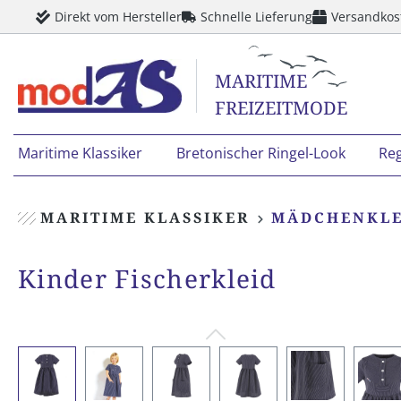
Direkt vom Hersteller
Schnelle Lieferung
Versandkos
springen
Zur Hauptnavigation springen
MARITIME
FREIZEITMODE
Maritime Klassiker
Bretonischer Ringel-Look
Re
MARITIME KLASSIKER
MÄDCHENKLE
Kinder Fischerkleid
Bildergalerie überspringen