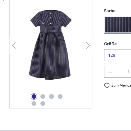
auswäh
Farbe
(09) 
auswä
Größe
Produkt
Zum Merkze