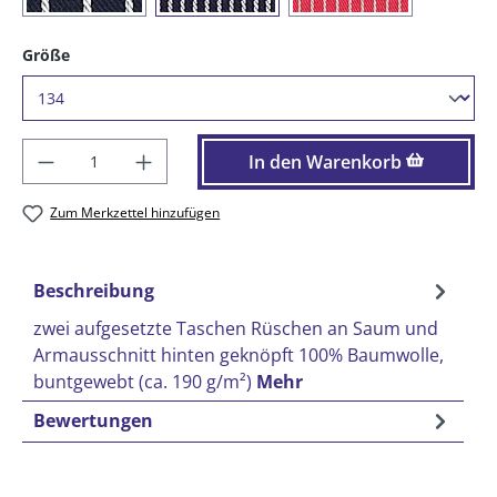
auswählen
Größe
Produkt Anzahl: Gib den gewünschten Wer
In den Warenkorb
Zum Merkzettel hinzufügen
Beschreibung
zwei aufgesetzte Taschen Rüschen an Saum und
Armausschnitt hinten geknöpft 100% Baumwolle,
buntgewebt (ca. 190 g/m²)
Mehr
Bewertungen