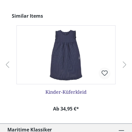
Produktgalerie überspringen
Similar Items
Kinder-Küferkleid
Ab 34,95 €*
Maritime Klassiker