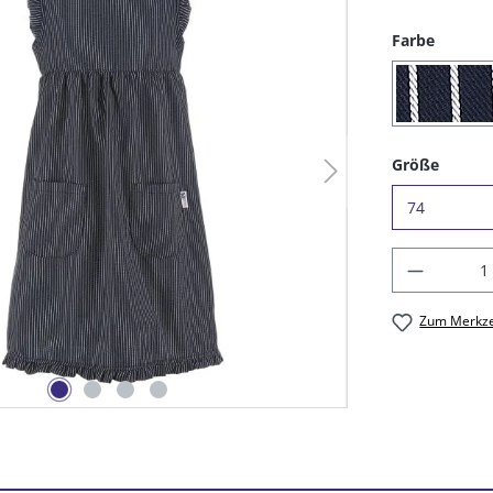
auswäh
Farbe
(10) b
auswä
Größe
Produkt
Zum Merkze