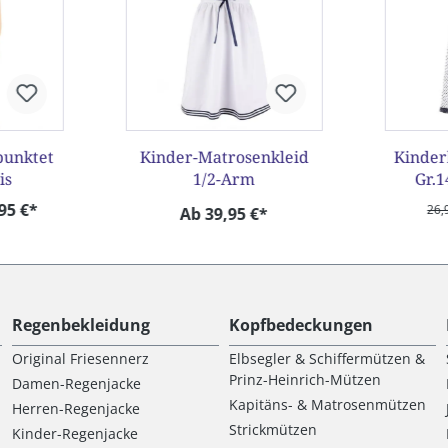
punktet
Kinder-Matrosenkleid
Kinder
is
1/2-Arm
Gr.1
95 €*
26,
Ab 39,95 €*
Regenbekleidung
Kopfbedeckungen
Original Friesennerz
Elbsegler & Schiffermützen &
Prinz-Heinrich-Mützen
Damen-Regenjacke
Kapitäns- & Matrosenmützen
Herren-Regenjacke
Strickmützen
Kinder-Regenjacke