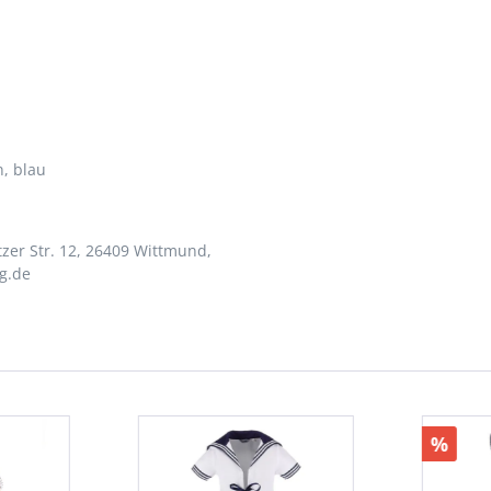
n
, blau
zer Str. 12, 26409 Wittmund,
g.de
%