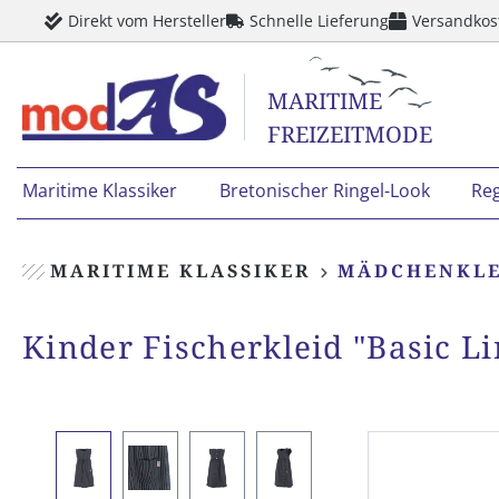
Direkt vom Hersteller
Schnelle Lieferung
Versandkos
springen
Zur Hauptnavigation springen
MARITIME
FREIZEITMODE
Maritime Klassiker
Bretonischer Ringel-Look
Re
MARITIME KLASSIKER
MÄDCHENKLE
Kinder Fischerkleid "Basic Li
Bildergalerie überspringen