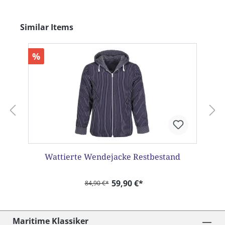
Produktgalerie überspringen
Similar Items
%
Wattierte Wendejacke Restbestand
59,90 €*
84,90 €*
Maritime Klassiker