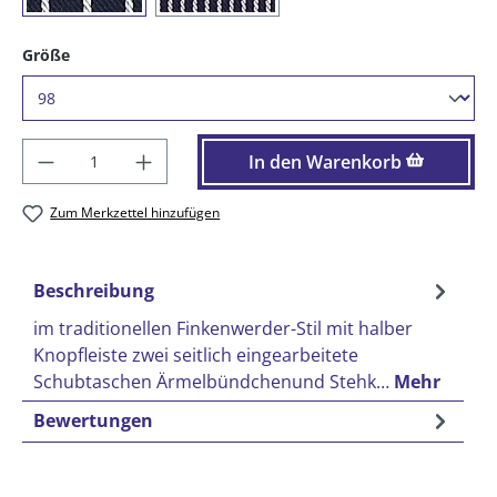
auswählen
Größe
Produkt Anzahl: Gib den gewünschten Wer
In den Warenkorb
Zum Merkzettel hinzufügen
Beschreibung
im traditionellen Finkenwerder-Stil mit halber
Knopfleiste zwei seitlich eingearbeitete
Schubtaschen Ärmelbündchenund Stehk…
Mehr
Bewertungen