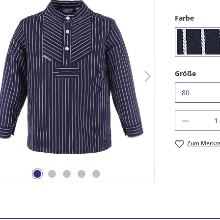
auswäh
Farbe
(10) b
auswä
Größe
Produkt
Zum Merkze