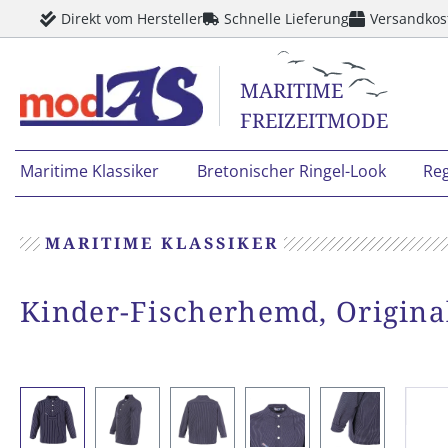
Direkt vom Hersteller
Schnelle Lieferung
Versandkos
springen
Zur Hauptnavigation springen
MARITIME
FREIZEITMODE
Maritime Klassiker
Bretonischer Ringel-Look
Re
MARITIME KLASSIKER
Kinder-Fischerhemd, Origin
Bildergalerie überspringen