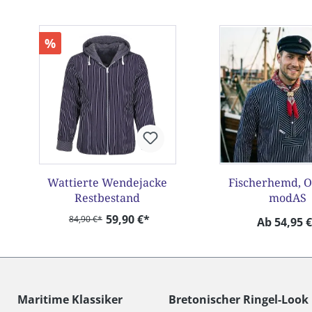
Produktgalerie überspringen
%
Wattierte Wendejacke
Fischerhemd, O
Restbestand
modAS
59,90 €*
84,90 €*
Ab 54,95 
Maritime Klassiker
Bretonischer Ringel-Look