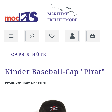
alt springen
MARITIME
FREIZEITMODE
Warenkorb
CAPS & HÜTE
Kinder Baseball-Cap "Pirat"
Produktnummer:
10828
Bildergalerie überspringen