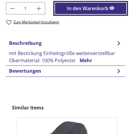
Produkt Anzahl: Gib den gewünschten Wer
In den Warenkorb
Zum Merkzettel hinzufügen
Beschreibung
mit Bestickung Einheitsgröße weitenverstellbar
Obermaterial: 100% Polyester
Mehr
Bewertungen
Produktgalerie überspringen
Similar Items