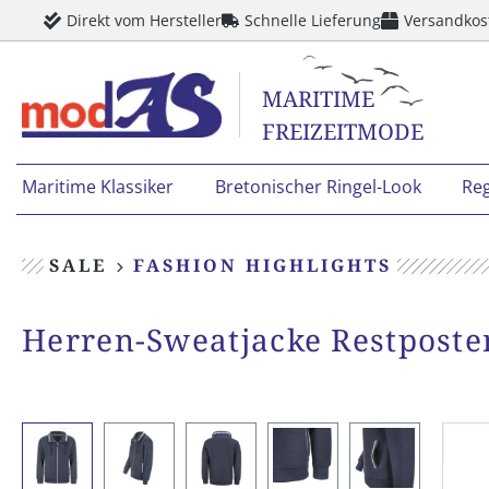
Direkt vom Hersteller
Schnelle Lieferung
Versandkos
springen
Zur Hauptnavigation springen
MARITIME
FREIZEITMODE
Maritime Klassiker
Bretonischer Ringel-Look
Re
SALE
FASHION HIGHLIGHTS
Herren-Sweatjacke Restposten
Bildergalerie überspringen