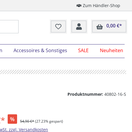
Zum Händler-Shop
0,00 €*
Ware
on
Accessoires & Sonstiges
SALE
Neuheiten
Produktnummer:
40802-16-S
€*
%
54,90 €*
(27.23% gespart)
MwSt. zzgl. Versandkosten