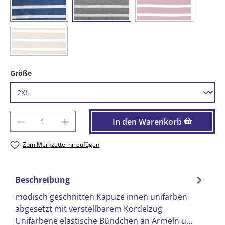
(Diese Option ist zurze
(85) blaumelange / weiß
(91) graumelange / weiß
(97) vino / weiß
(Diese Option ist zurzeit nicht verfügbar.)
(98) sand / weiß
auswählen
Größe
Produkt Anzahl: Gib den gewünschten Wer
In den Warenkorb
Zum Merkzettel hinzufügen
Beschreibung
modisch geschnitten Kapuze innen unifarben
abgesetzt mit verstellbarem Kordelzug
Unifarbene elastische Bündchen an Ärmeln u…