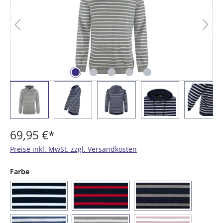
69,95 €*
Preise inkl. MwSt. zzgl. Versandkosten
auswählen
Farbe
(05) blau / weiß
(13) blau / rot
(56) blau / graum