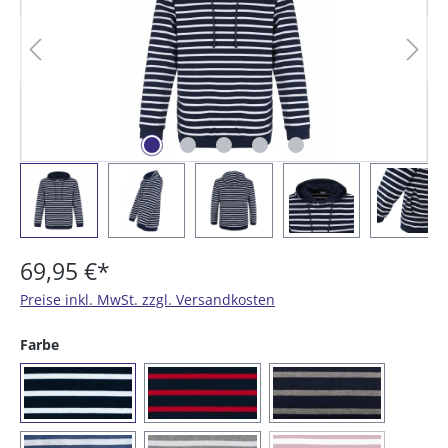
69,95 €*
Preise inkl. MwSt. zzgl. Versandkosten
auswählen
Farbe
(05) blau / weiß
(13) blau / rot
(56) blau / graum