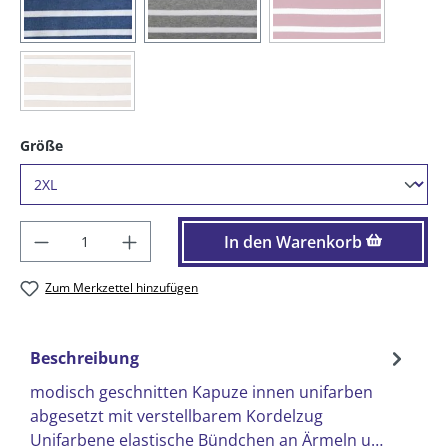
(Diese Option ist zurze
(85) blaumelange / weiß
(91) graumelange / weiß
(97) vino / weiß
(Diese Option ist zurzeit nicht verfügbar.)
(98) sand / weiß
auswählen
Größe
Produkt Anzahl: Gib den gewünschten Wer
In den Warenkorb
Zum Merkzettel hinzufügen
Beschreibung
modisch geschnitten Kapuze innen unifarben
abgesetzt mit verstellbarem Kordelzug
Unifarbene elastische Bündchen an Ärmeln u…