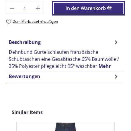
Produkt Anzahl: Gib den gewünschten Wer
In den Warenkorb
Zum Merkzettel hinzufügen
Beschreibung
Dehnbund Gürtelschlaufen französische
Schubtaschen eine Gesäßtasche 65% Baumwolle /
35% Polyester pflegeleicht 95° waschbar
Mehr
Bewertungen
Produktgalerie überspringen
Similar Items