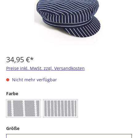
34,95 €*
Preise inkl. MwSt. zzgl. Versandkosten
Nicht mehr verfügbar
auswählen
Farbe
(Diese Option ist zurzeit nicht verfügbar.)
(Diese Option ist zurzeit nicht verfügbar.)
(10) breiter Streifen
(11) schmaler Streifen
auswählen
Größe