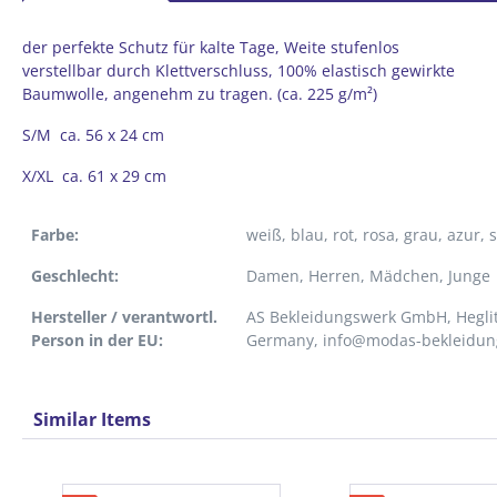
der perfekte Schutz für kalte Tage, Weite stufenlos
verstellbar durch Klettverschluss, 100% elastisch gewirkte
Baumwolle, angenehm zu tragen. (ca. 225 g/m²)
S/M ca. 56 x 24 cm
X/XL ca. 61 x 29 cm
Farbe:
weiß
, blau
, rot
, rosa
, grau
, azur
, 
Geschlecht:
Damen
, Herren
, Mädchen
, Junge
Hersteller / verantwortl.
AS Bekleidungswerk GmbH, Heglit
Person in der EU:
Germany, info@modas-bekleidun
Similar Items
Produktgalerie überspringen