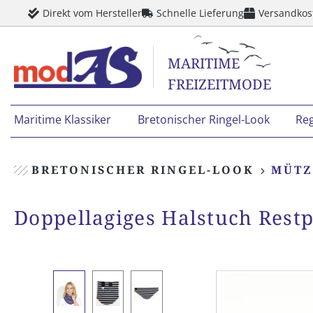
Direkt vom Hersteller
Schnelle Lieferung
Versandkos
springen
Zur Hauptnavigation springen
MARITIME
FREIZEITMODE
Maritime Klassiker
Bretonischer Ringel-Look
Re
BRETONISCHER RINGEL-LOOK
MÜTZ
Doppellagiges Halstuch Rest
Bildergalerie überspringen