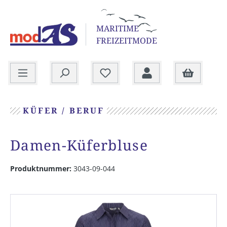
alt springen
MARITIME
FREIZEITMODE
Warenkorb
KÜFER / BERUF
Damen-Küferbluse
Produktnummer:
3043-09-044
Bildergalerie überspringen