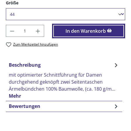
auswählen
Größe
Produkt Anzahl: Gib den gewünschten Wer
In den Warenkorb
Zum Merkzettel hinzufügen
Beschreibung
mit optimierter Schnittführung für Damen
durchgehend geknöpft zwei Seitentaschen
Ärmelbündchen 100% Baumwolle, (ca. 180 g/m…
Mehr
Bewertungen