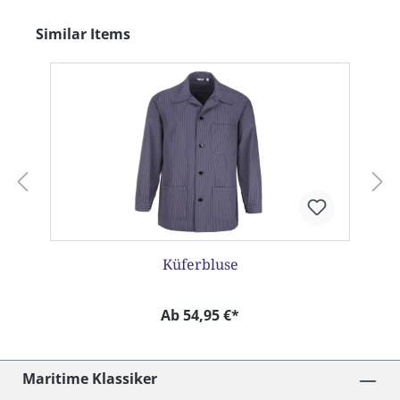
Produktgalerie überspringen
Similar Items
Küferbluse
Ab 54,95 €*
Maritime Klassiker