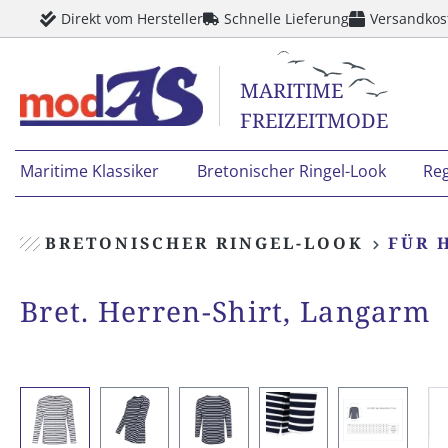
Direkt vom Hersteller
Schnelle Lieferung
Versandkos
springen
Zur Hauptnavigation springen
MARITIME
FREIZEITMODE
Maritime Klassiker
Bretonischer Ringel-Look
Re
BRETONISCHER RINGEL-LOOK
FÜR 
Bret. Herren-Shirt, Langarm
Bildergalerie überspringen